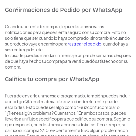
Confirmaciones de Pedido por WhatsApp
Cuando un cliente te compra, le puedes enviar varias
notificaciones para que se sienta seguro con su compra. Esto no
solo tiene que ser cuando lo haya comprado, sino también cuando
su producto vaya en camino para
rastrear el pedido
, cuando haya
sido entregado, etc.
Incluso, le puedes mandar un mensaje un par de semanas después
de que haya hecho su compra para ver si quedó satisfecho con su
compra.
Califica tu compra por WhatsApp
Fuera de enviarle un mensaje programado, también puedes incluir
un código QR en el material de envío donde el cliente puede
escribirles. Esto puede ser algo como “Feliz con tu compra" o
"¿Tienes algún problema? Cuéntanos.”En ambos casos, puedes
llevarlo a un flujo específico para que califique su compra. Según lo
que responda, puedes tomar acciones distintas. Por ejemplo, si
calificó su compra 2/10, evidentemente tuvo algún problema con
su compra. Para evitar que vaya a redes a quejarse, o le comente a