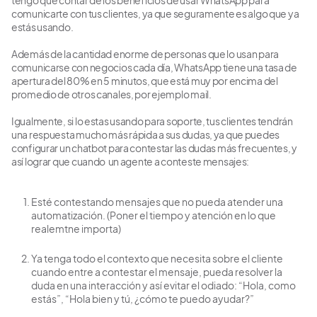
tengo que contar de los beneficios de usar WhatsApp para
comunicarte con tus clientes, ya que seguramente es algo que ya
estás usando.
Además de la cantidad enorme de personas que lo usan para
comunicarse con negocios cada día, WhatsApp tiene una tasa de
apertura del 80% en 5 minutos, que está muy por encima del
promedio de otros canales, por ejemplo mail.
Igualmente, si lo estas usando para soporte, tus clientes tendrán
una respuesta mucho más rápida a sus dudas, ya que puedes
configurar un chatbot para contestar las dudas más frecuentes, y
así lograr que cuando un agente a conteste mensajes:
Esté contestando mensajes que no pueda atender una
automatización. (Poner el tiempo y atención en lo que
realemtne importa)
Ya tenga todo el contexto que necesita sobre el cliente
cuando entre a contestar el mensaje, pueda resolver la
duda en una interacción y así evitar el odiado: “Hola, como
estás”, “Hola bien y tú, ¿cómo te puedo ayudar?”