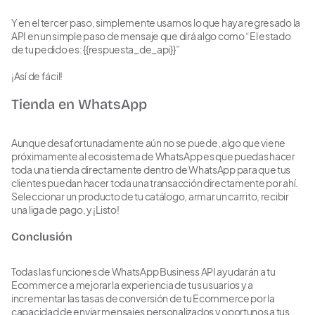
Y en el tercer paso, simplemente usamos lo que haya regresado la
API en un simple paso de mensaje que dirá algo como “El estado
de tu pedido es: {{respuesta_de_api}}”
¡Así de fácil!
Tienda en WhatsApp
Aunque desafortunadamente aún no se puede, algo que viene
próximamente al ecosistema de WhatsApp es que puedas hacer
toda una tienda directamente dentro de WhatsApp para que tus
clientes puedan hacer toda una transacción directamente por ahí.
Seleccionar un producto de tu catálogo, armar un carrito, recibir
una liga de pago, y ¡Listo!
Conclusión
Todas las funciones de WhatsApp Business API ayudarán a tu
Ecommerce a mejorar la experiencia de tus usuarios y a
incrementar las tasas de conversión de tu Ecommerce por la
capacidad de enviar mensajes personalizados y oportunos a tus