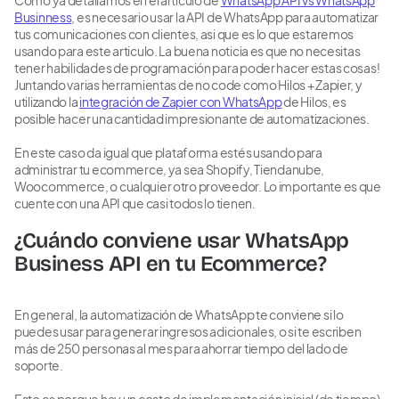
Como ya detallamos en el articulo de
WhatsApp API vs WhatsApp
Businness
, es necesario usar la API de WhatsApp para automatizar
tus comunicaciones con clientes, asi que es lo que estaremos
usando para este articulo. La buena noticia es que no necesitas
tener habilidades de programación para poder hacer estas cosas!
Juntando varias herramientas de no code como Hilos + Zapier, y
utilizando la
integración de Zapier con WhatsApp
de Hilos, es
posible hacer una cantidad impresionante de automatizaciones.‍
En este caso da igual que plataforma estés usando para
administrar tu ecommerce, ya sea Shopify, Tiendanube,
Woocommerce, o cualquier otro proveedor. Lo importante es que
cuente con una API que casi todos lo tienen.
¿Cuándo conviene usar WhatsApp
Business API en tu Ecommerce?
En general, la automatización de WhatsApp te conviene si lo
puedes usar para generar ingresos adicionales, o si te escriben
más de 250 personas al mes para ahorrar tiempo del lado de
soporte.