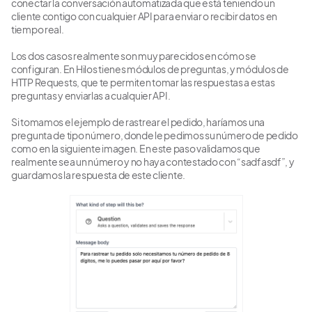
conectar la conversación automatizada que está teniendo un
cliente contigo con cualquier API para enviar o recibir datos en
tiempo real.
Los dos casos realmente son muy parecidos en cómo se
configuran. En Hilos tienes módulos de preguntas, y módulos de
HTTP Requests, que te permiten tomar las respuestas a estas
preguntas y enviarlas a cualquier API.
Si tomamos el ejemplo de rastrear el pedido, haríamos una
pregunta de tipo número, donde le pedimos su número de pedido
como en la siguiente imagen. En este paso validamos que
realmente sea un número y no haya contestado con “sadfasdf”, y
guardamos la respuesta de este cliente.