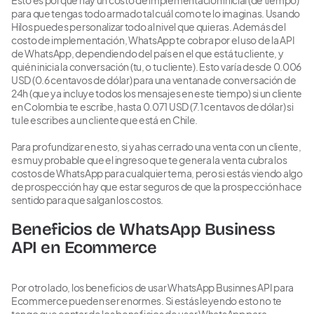
Esto es porque hay un costo de implementación inicial (de tiempo)
para que tengas todo armado tal cuál como te lo imaginas. Usando
Hilos puedes personalizar todo al nivel que quieras. Además del
costo de implementación, WhatsApp te cobra por el uso de la API
de WhatsApp, dependiendo del país en el que está tu cliente, y
quién inicia la conversación (tu, o tu cliente). Esto varía desde 0.006
USD (0.6 centavos de dólar) para una ventana de conversación de
24h (que ya incluye todos los mensajes en este tiempo) si un cliente
en Colombia te escribe, hasta 0.071 USD (7.1 centavos de dólar) si
tu le escribes a un cliente que está en Chile.
Para profundizar en esto, si ya has cerrado una venta con un cliente,
es muy probable que el ingreso que te genera la venta cubra los
costos de WhatsApp para cualquier tema, pero si estás viendo algo
de prospección hay que estar seguros de que la prospección hace
sentido para que salgan los costos.
Beneficios de WhatsApp Business
API en Ecommerce
Por otro lado, los beneficios de usar WhatsApp Businnes API para
Ecommerce pueden ser enormes. Si estás leyendo esto no te