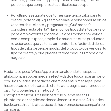
personas que compran estos artículos se solape.
Por último, asegúrate que tu mensaje tenga valor para tu
cliente (potencial). Aquí también vale la pena ponerse en los
zapatos de tu cliente y preguntarte: ¿Qué me haría
considerar esta oferta? Hay muchos tipos distintos de valor,
por ejemplo ofertas (donde el valor es monetario), ayuda
con la compra (por ejemplo si le muestras otros productos
relacionados que ya tenía en mente). La efectividad de los
tipos de valor depende mucho del producto que vendes, tu
tipo de cliente, y que puedes ofrecer según tu modelo de
negocio.
Hasta hace poco, WhatsApp era un canal donde tenías poca
atribución para poder medir la efectividad de tus campañas, pero
con Hilos puedes usar enlaces dinámicos en tus mensajes, para
hacer cosas como llevar cada cliente a una página de un producto
distinto, o ponerle parámetros UTM.
Estos parámetros UTM sirven para que puedas ver en tu
plataforma de analytics de donde vienen tus clientes. Así puedes
trackear(rastrear) la efectividad de tus promociones campaña por
campaña.