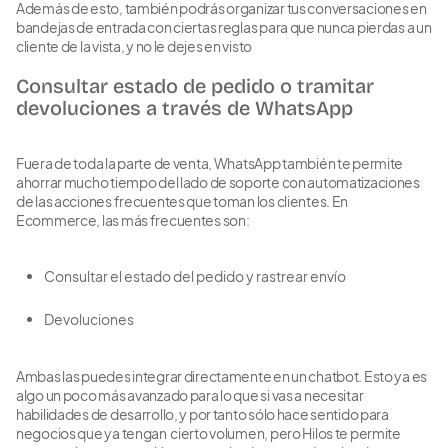
Además de esto, también podrás organizar tus conversaciones en
bandejas de entrada con ciertas reglas para que nunca pierdas a un
cliente de la vista, y no le dejes en visto
Consultar estado de pedido o tramitar
devoluciones a través de WhatsApp
Fuera de toda la parte de venta, WhatsApp también te permite
ahorrar mucho tiempo del lado de soporte con automatizaciones
de las acciones frecuentes que toman los clientes. En
Ecommerce, las más frecuentes son:
Consultar el estado del pedido y rastrear envío
Devoluciones
Ambas las puedes integrar directamente en un chatbot. Esto ya es
algo un poco más avanzado para lo que si vas a necesitar
habilidades de desarrollo, y por tanto sólo hace sentido para
negocios que ya tengan cierto volumen, pero Hilos te permite