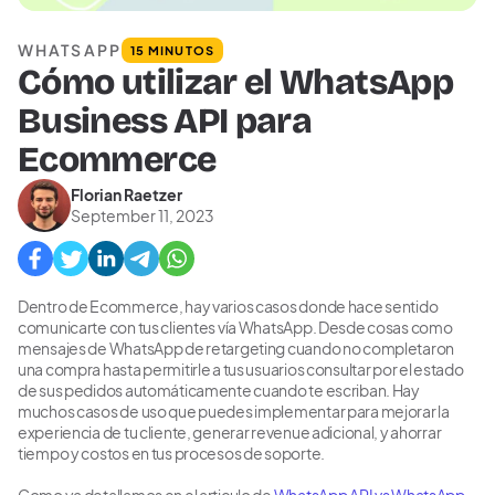
WHATSAPP
15 MINUTOS
Cómo utilizar el WhatsApp
Business API para
Ecommerce
Florian Raetzer
September 11, 2023
Dentro de Ecommerce, hay varios casos donde hace sentido
comunicarte con tus clientes vía WhatsApp. Desde cosas como
mensajes de WhatsApp de retargeting cuando no completaron
una compra hasta permitirle a tus usuarios consultar por el estado
de sus pedidos automáticamente cuando te escriban. Hay
muchos casos de uso que puedes implementar para mejorar la
experiencia de tu cliente, generar revenue adicional, y ahorrar
tiempo y costos en tus procesos de soporte. ‍