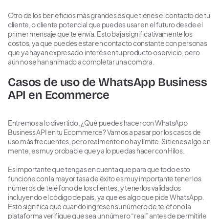
Otro de los beneficios más grandes es que tienes el contacto de tu
cliente, o cliente potencial que puedes usar en el futuro desde el
primer mensaje que te envía. Esto baja significativamente los
costos, ya que puedes estar en contacto constante con personas
que ya hayan expresado interés en tu producto o servicio, pero
aún no se han animado a completar una compra.
Casos de uso de WhatsApp Business
API en Ecommerce
Entremos a lo divertido, ¿Qué puedes hacer con WhatsApp
Business API en tu Ecommerce? Vamos a pasar por los casos de
uso más frecuentes, pero realmente no hay límite. Si tienes algo en
mente, es muy probable que ya lo puedas hacer con Hilos.
Es importante que tengas en cuenta que para que todo esto
funcione con la mayor tasa de éxito es muy importante tener los
números de teléfono de los clientes, y tenerlos validados
incluyendo el código de país, ya que es algo que pide WhatsApp.
Esto significa que cuando ingresen su número de teléfono la
plataforma verifique que sea un número “real” antes de permitirle