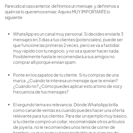
Parecido al caso anterior, definimos un mensaje, y definimos a
quién se lo queremos enviar. Aqui es MUY IMPORTANTE lo
siguiente:
WhatsApp es un canal muy personal. Si decides enviarle 3
mensajes en 3 días a tus clientes (potenciales), puede ser
que funcione las primeras 2 veces, pero se va a fastidiar
muy rápido con tu negocio, y no va a querer hacer nada.
Posiblemente hasta le recomendará a sus amigos no
comprar allí porque envían spam.
Ponte en los zapatos de tu cliente. Si tu compras de una
marca, ¿Cuándo te interesa un mensaje que te envían?
¿Cuándo no? ¿Cómo puedes aplicar esto al tono de voz y
frecuencia de tus mensajes?
El segundo tema es relevancia. Dónde WhatsApp brilla
como canal de ventas es cuando puedes hacer una oferta
relevante para tus clientes. Para dar un ejemplo muy básico,
si tu cliente compró un collar, recomiéndale otros artículos
de joyería, no le recomiendes unos tenis de correr de
hombre, ya que es muy poco probable que el grupo de