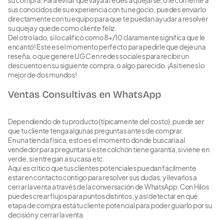
sus conocidos de su experiencia con tu negocio, puedes enviarlo
directamente con tu equipo para que te puedan ayudar a resolver
su queja y quede como cliente feliz.
Del otro lado, si lo calificó como 8+/10 claramente significa que le
encantó! Este es el momento perfecto para pedirle que deje una
reseña, o que genere UGC en redes sociales para recibir un
descuento en su siguiente compra, o algo parecido. ¡Así tienes lo
mejor de dos mundos!
Ventas Consultivas en WhatsApp
Dependiendo de tu producto (típicamente del costo), puede ser
que tu cliente tenga algunas preguntas antes de comprar.
En una tienda física, esto es el momento donde buscaría al
vendedor para preguntar si este colchón tiene garantía, si viene en
verde, si entregan a su casa etc.
Aquí es crítico que tus clientes potenciales puedan fácilmente
estar en contacto contigo para resolver sus dudas, y llevarlos a
cerrar la venta a través de la conversación de WhatsApp. Con Hilos
puedes crear flujos para puntos distintos, y así detectar en qué
etapa de compra está tu cliente potencial para poder guiarlo por su
decisión y cerrar la venta.