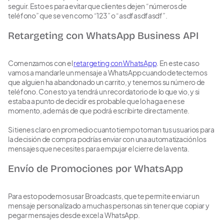
seguir. Esto es para evitar que clientes dejen “números de
teléfono” que se ven como “123” o “asdfasdfasdf”.
Retargeting con WhatsApp Business API
Comenzamos con el
retargeting con WhatsApp
. En este caso
vamos a mandarle un mensaje a WhatsApp cuando detectemos
que alguien ha abandonado un carrito, y tenemos su número de
teléfono. Con esto ya tendrá un recordatorio de lo que vio, y si
estaba a punto de decidir es probable que lo haga en ese
momento, además de que podrá escribirte directamente.
Si tienes claro en promedio cuanto tiempo toman tus usuarios para
la decisión de compra podrías enviar con una automatización los
mensajes que necesites para empujar el cierre de la venta.
Envío de Promociones por WhatsApp
Para esto podemos usar Broadcasts, que te permite enviar un
mensaje personalizado a muchas personas sin tener que copiar y
pegar mensajes desde excel a WhatsApp.