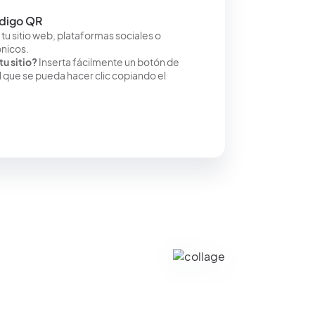
ódigo QR
u sitio web, plataformas sociales o
ónicos.
tu sitio?
Inserta fácilmente un botón de
 que se pueda hacer clic copiando el