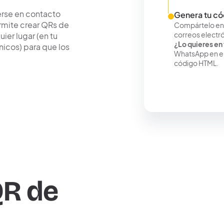
erse en contacto
Genera tu c
rmite crear QRs de
Compártelo en t
correos electr
er lugar (en tu
¿Lo quieres en 
nicos) para que los
WhatsApp en el
código HTML.
QR de