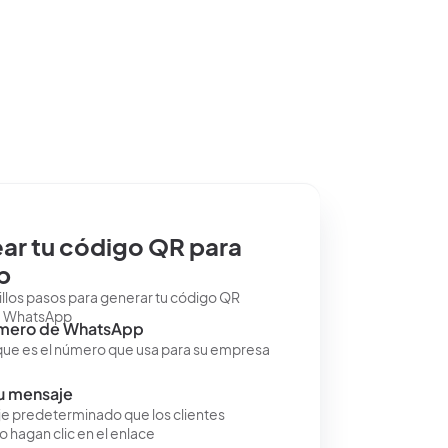
ar tu código QR para
p
illos pasos para generar tu código QR
e WhatsApp
número de WhatsApp
ue es el número que usa para su empresa
tu mensaje
e predeterminado que los clientes
 hagan clic en el enlace