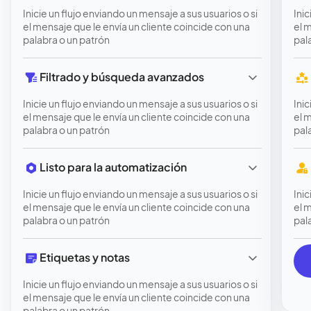
Inicie un flujo enviando un mensaje a sus usuarios o si
Inic
el mensaje que le envía un cliente coincide con una
el 
palabra o un patrón
pal
Filtrado y búsqueda avanzados
Inicie un flujo enviando un mensaje a sus usuarios o si
Inic
el mensaje que le envía un cliente coincide con una
el 
palabra o un patrón
pal
Listo para la automatización
Inicie un flujo enviando un mensaje a sus usuarios o si
Inic
el mensaje que le envía un cliente coincide con una
el 
palabra o un patrón
pal
Etiquetas y notas
Inicie un flujo enviando un mensaje a sus usuarios o si
el mensaje que le envía un cliente coincide con una
palabra o un patrón